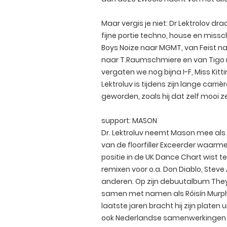
Maar vergis je niet: Dr Lektrolov dra
fijne portie techno, house en missc
Boys Noize naar MGMT, van Feist naa
naar T.Raumschmiere en van Tigo 
vergaten we nog bijna I-F, Miss Kittin
Lektroluv is tijdens zijn lange car
geworden, zoals hij dat zelf mooi zegt
support: MASON
Dr. Lektroluv neemt Mason mee als 
van de floorfiller Exceerder waarme
positie in de UK Dance Chart wist 
remixen voor o.a. Don Diablo, Steve 
anderen. Op zijn debuutalbum They
samen met namen als Róisín Murph
laatste jaren bracht hij zijn platen u
ook Nederlandse samenwerkingen 