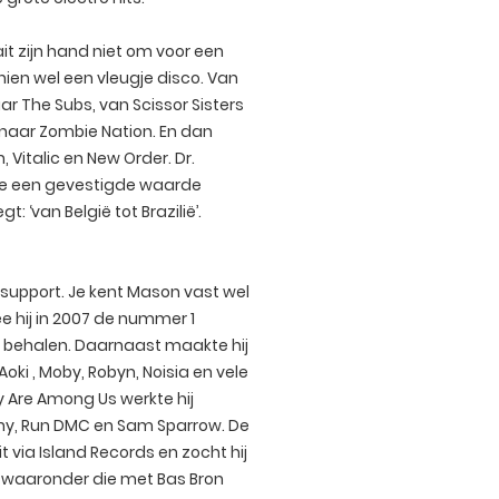
ait zijn hand niet om voor een
hien wel een vleugje disco. Van
r The Subs, van Scissor Sisters
naar Zombie Nation. En dan
, Vitalic en New Order. Dr.
rière een gevestigde waarde
: ‘van België tot Brazilië’.
support. Je kent Mason vast wel
e hij in 2007 de nummer 1
te behalen. Daarnaast maakte hij
Aoki , Moby, Robyn, Noisia en vele
 Are Among Us werkte hij
y, Run DMC en Sam Sparrow. De
it via Island Records en zocht hij
waaronder die met Bas Bron