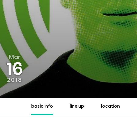
Mar
16
2018
basic info
line up
location