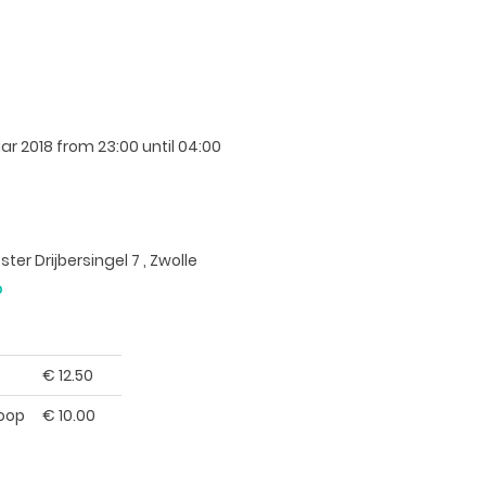
Mar 2018
from 23:00 until 04:00
er Drijbersingel 7 , Zwolle
p
€
12.50
oop
€
10.00