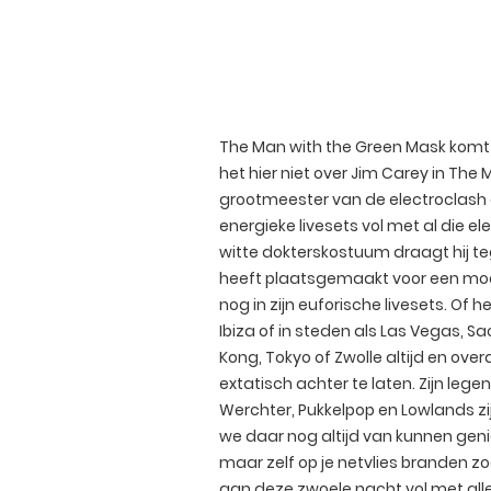
The Man with the Green Mask komt 
het hier niet over Jim Carey in The 
grootmeester van de electroclash
energieke livesets vol met al die el
witte dokterskostuum draagt hij t
heeft plaatsgemaakt voor een mooi zi
nog in zijn euforische livesets. Of 
Ibiza of in steden als Las Vegas, Sa
Kong, Tokyo of Zwolle altijd en overa
extatisch achter te laten. Zijn leg
Werchter, Pukkelpop en Lowlands z
we daar nog altijd van kunnen geni
maar zelf op je netvlies branden z
aan deze zwoele nacht vol met alle 