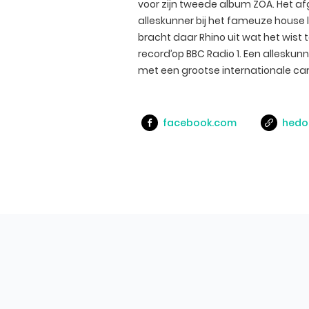
voor zijn tweede album ZOA. Het a
alleskunner bij het fameuze house
bracht daar Rhino uit wat het wist 
record’op BBC Radio 1. Een alleskun
met een grootse internationale carr
facebook.com
hedon