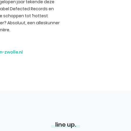
fgelopen jaar tekende deze
 label Defected Records en
te schoppen tot ‘hottest
ner? Absoluut, een alleskunner
ière.
-zwolle.nl
line up.