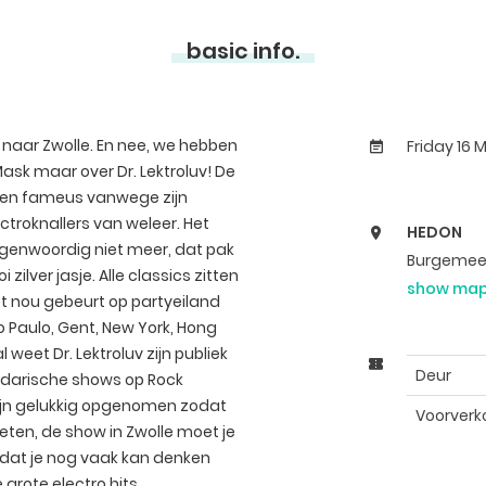
basic info.
naar Zwolle. En nee, we hebben
Friday 16 
Mask maar over Dr. Lektroluv! De
 en fameus vanwege zijn
ectroknallers van weleer. Het
HEDON
egenwoordig niet meer, dat pak
Burgemeest
lver jasje. Alle classics zitten
show ma
het nou gebeurt op partyeiland
o Paulo, Gent, New York, Hong
l weet Dr. Lektroluv zijn publiek
Deur
endarische shows op Rock
ijn gelukkig opgenomen zodat
Voorverk
eten, de show in Zwolle moet je
odat je nog vaak kan denken
grote electro hits.