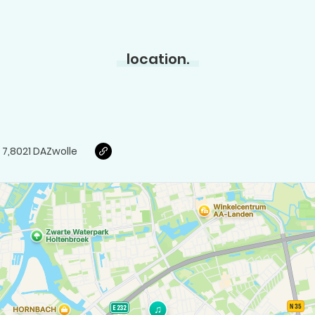
location.
 7
,
8021 DA
Zwolle